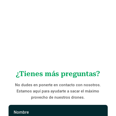
¿Qué opciones de drones ofrecen
funciones avanzadas como
seguimiento automático de
objetos?
¿Qué tipos de cámaras se pueden
montar en los drones para
fotografía?
¿Tienes más preguntas?
No dudes en ponerte en contacto con nosotros.
Estamos aquí para ayudarte a sacar el máximo
provecho de nuestros drones.