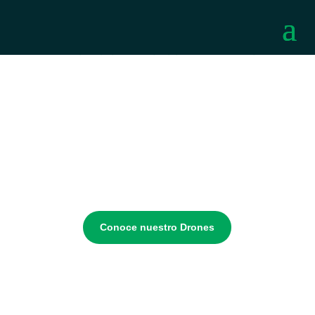
INNOVACIÓN EN FOTOGRAFÍA Y VIDEO
Drones para Fotografía
y Video
Descubre el arte de capturar momentos únicos con
nuestros drones para fotografía y video, donde
tecnología de vanguardia se encuentra con creatividad
sin límites.
Conoce nuestro Drones